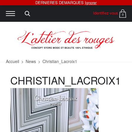
DERNIERES DEMARQUES
Ignorer
Identifiez-vous
0
Accueil
>
News
>
Christian_Lacroix1
CHRISTIAN_LACROIX1