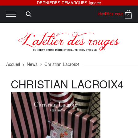
DERNIERES DEMARQUES
Ignorer
Identifiez-vous
0
Accueil
>
News
>
Christian Lacroix4
CHRISTIAN LACROIX4