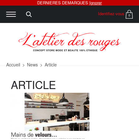
DERNIERES DEMARQUES
Ignorer
Identifiez-vous
0
Accueil
>
News
>
Article
ARTICLE