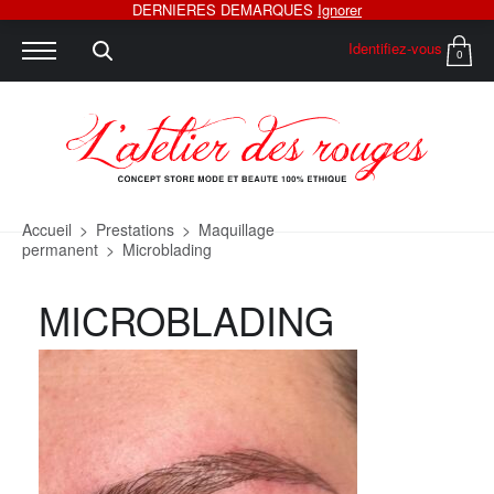
DERNIERES DEMARQUES
Ignorer
Identifiez-vous
0
Accueil
>
Prestations
>
Maquillage
permanent
>
Microblading
MICROBLADING