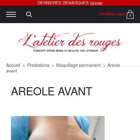
DERNIERES DEMARQUES
Ignorer
Identifiez-vous
0
Accueil
>
Prestations
>
Maquillage permanent
>
Areole
avant
AREOLE AVANT