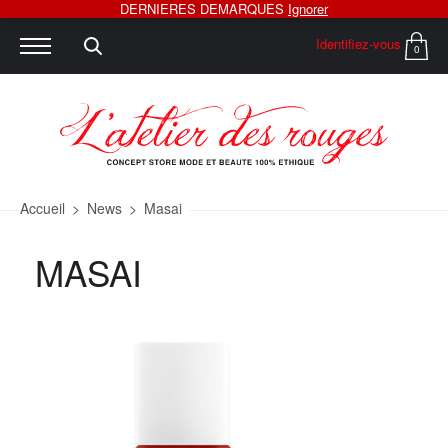
DERNIERES DEMARQUES
Ignorer
Identifiez-vous
0
Accueil
>
News
>
Masai
MASAI