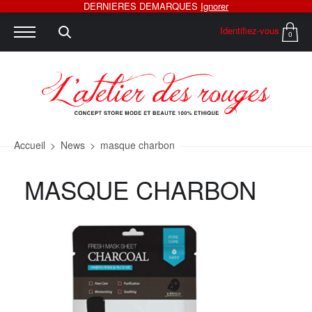
DERNIERES DEMARQUES
Ignorer
Identifiez-vous
0
Accueil
>
News
>
masque charbon
MASQUE CHARBON