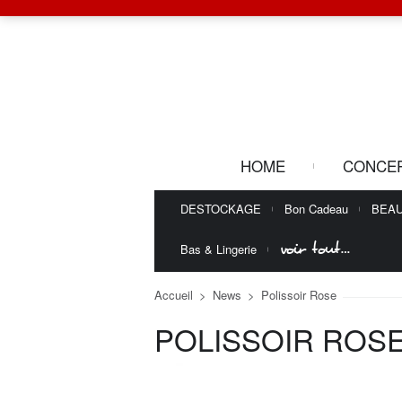
HOME
CONCE
DESTOCKAGE
Bon Cadeau
BEA
voir tout…
Bas & Lingerie
Accueil
>
News
>
Polissoir Rose
POLISSOIR ROS