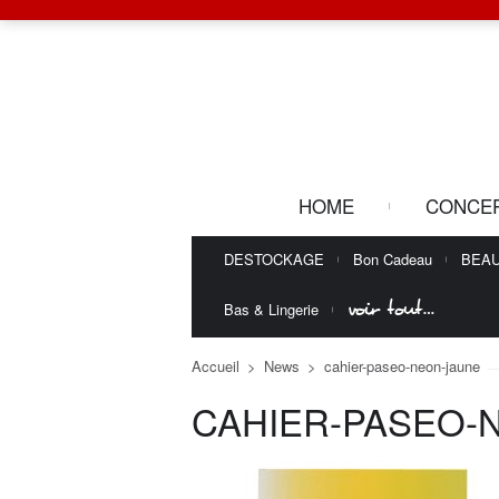
HOME
CONCE
DESTOCKAGE
Bon Cadeau
BEA
voir tout…
Bas & Lingerie
Accueil
>
News
>
cahier-paseo-neon-jaune
CAHIER-PASEO-