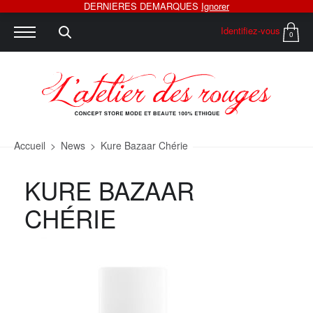
DERNIERES DEMARQUES
Ignorer
Identifiez-vous
0
Accueil
>
News
>
Kure Bazaar Chérie
KURE BAZAAR
CHÉRIE