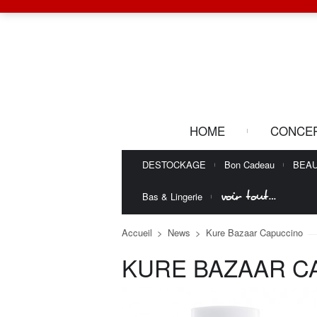
HOME
CONCE
DESTOCKAGE
Bon Cadeau
BEA
voir tout…
Bas & Lingerie
Accueil
>
News
>
Kure Bazaar Capuccino
KURE BAZAAR C