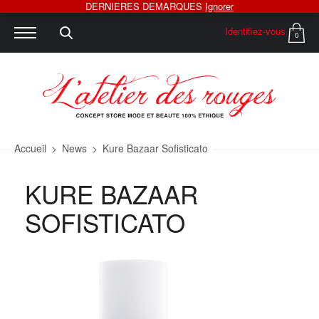
DERNIERES DEMARQUES
Ignorer
Identifiez-vous
0
Accueil
>
News
>
Kure Bazaar Sofisticato
KURE BAZAAR
SOFISTICATO