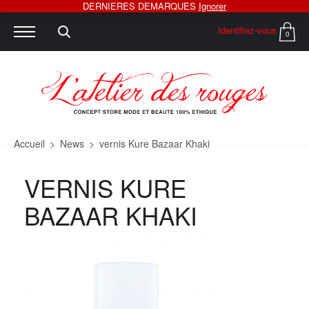
DERNIERES DEMARQUES
Ignorer
Identifiez-vous
0
Accueil
>
News
>
vernis Kure Bazaar Khaki
VERNIS KURE
BAZAAR KHAKI