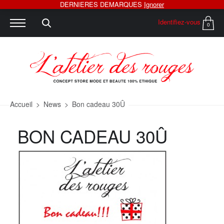
DERNIERES DEMARQUES
Ignorer
Identifiez-vous
0
Accueil
>
News
>
Bon cadeau 30Û
BON CADEAU 30Û