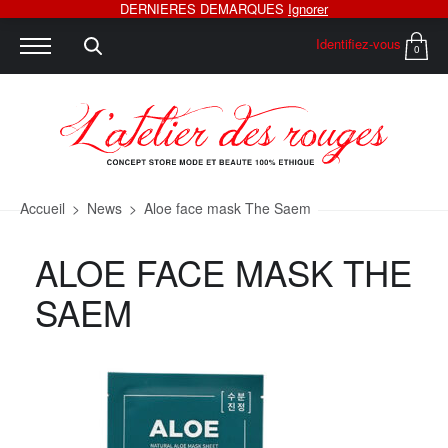
DERNIERES DEMARQUES
Ignorer
Identifiez-vous
0
Accueil
>
News
>
Aloe face mask The Saem
ALOE FACE MASK THE
SAEM