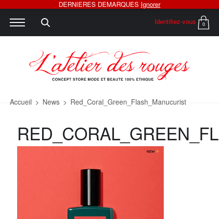
DERNIERES DEMARQUES
Ignorer
Identifiez-vous
0
Accueil
>
News
>
Red_Coral_Green_Flash_Manucurist
RED_CORAL_GREEN_FL