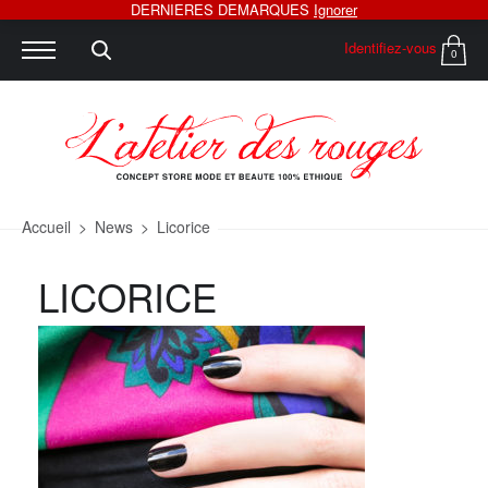
DERNIERES DEMARQUES
Ignorer
Identifiez-vous
0
Accueil
>
News
>
Licorice
LICORICE