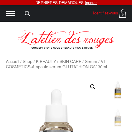
DERNIERES DEMARQUES
Ignorer
Identifiez-vous
0
Accueil
/
Shop
/
K BEAUTY
/
SKIN CARE
/
Serum
/ VT
COSMETICS-Ampoule serum GLUTATHION G2/ 30ml