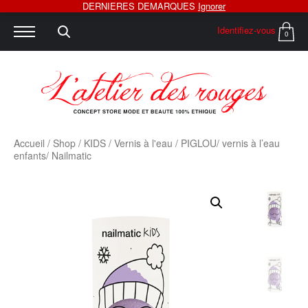
DERNIERES DEMARQUES
Ignorer
Identifiez-vous
0
Accueil
/
Shop
/
KIDS
/
Vernis à l'eau
/ PIGLOU/ vernis à l’eau
enfants/ Nailmatic