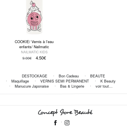
COOKIE/ Vernis à l’eau
enfants/ Nailmatic
NAILMATIC KIDS
4.50
€
9.00
€
DESTOCKAGE
Bon Cadeau
BEAUTE
Maquillage
VERNIS SEMI PERMANENT
K Beauty
Manucure Japonaise
Bas & Lingerie
voir tout…
Concept Store Beauté