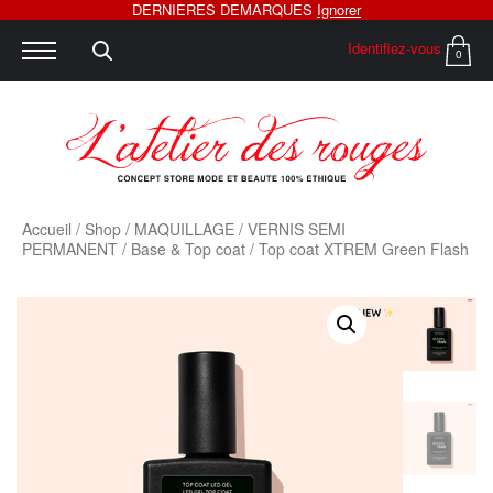
DERNIERES DEMARQUES
Ignorer
Identifiez-vous
0
Accueil
/
Shop
/
MAQUILLAGE
/
VERNIS SEMI
PERMANENT
/
Base & Top coat
/ Top coat XTREM Green Flash