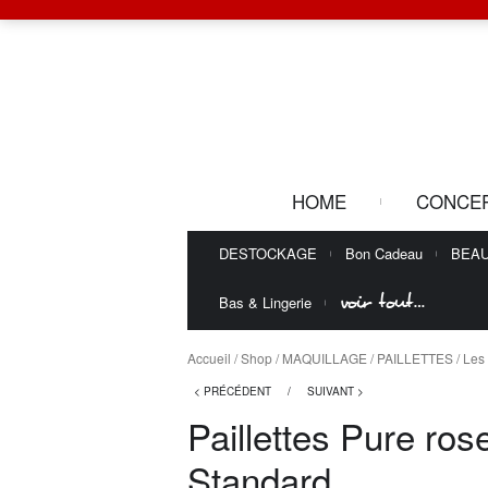
HOME
CONCE
DESTOCKAGE
Bon Cadeau
BEA
voir tout…
Bas & Lingerie
Accueil
/
Shop
/
MAQUILLAGE
/
PAILLETTES
/
Les 
< PRÉCÉDENT
/
SUIVANT >
Paillettes Pure ros
Standard