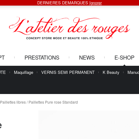
DERNIERES DEMARQUES
Ignorer
PT
PRESTATIONS
NEWS
E-SHOP
UTE
Maquillage
VERNIS SEMI PERMANENT
K Beauty
Manuc
Paillettes libres
/ Paillettes Pure rose Standard
e