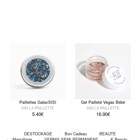
Paillettes GalaxSISI
Gel Pailleté Vegas Bébé
SISI LA PAILLETTE
SISI LA PAILLETTE
5.40
€
16.90
€
DESTOCKAGE
Bon Cadeau
BEAUTE
Maquillage
VERNIS SEMI PERMANENT
K Beauty