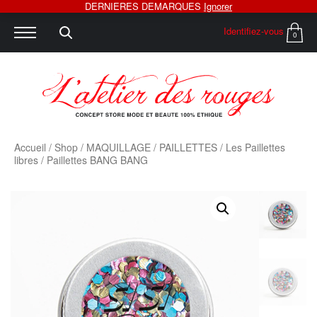
DERNIERES DEMARQUES
Ignorer
Identifiez-vous
0
Accueil
/
Shop
/
MAQUILLAGE
/
PAILLETTES
/
Les Paillettes
libres
/ Paillettes BANG BANG