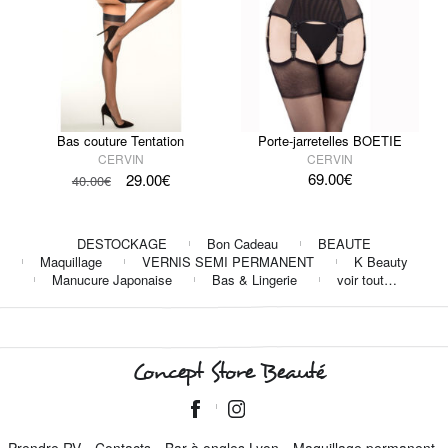
Bas couture Tentation
Porte-jarretelles BOETIE
CERVIN
CERVIN
69.00
€
29.00
€
40.00
€
DESTOCKAGE
Bon Cadeau
BEAUTE
Maquillage
VERNIS SEMI PERMANENT
K Beauty
Manucure Japonaise
Bas & Lingerie
voir tout…
Concept Store Beauté
Prendre RV
Contacts
Bar à ongles Lyon
Maquillage permanent