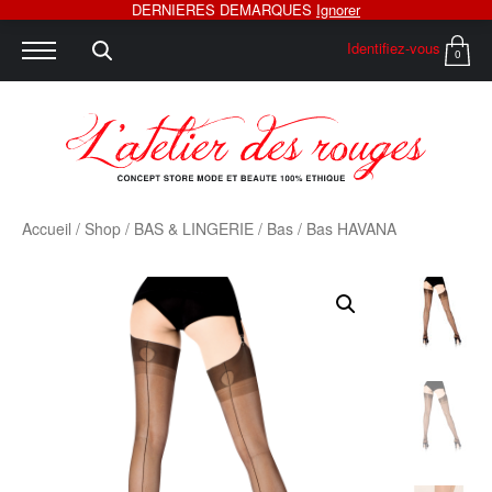
DERNIERES DEMARQUES
Ignorer
Identifiez-vous
0
Accueil
/
Shop
/
BAS & LINGERIE
/
Bas
/ Bas HAVANA