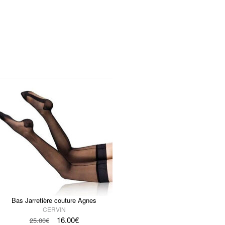
Bas Jarretière couture Agnes
CERVIN
16.00
€
25.00
€