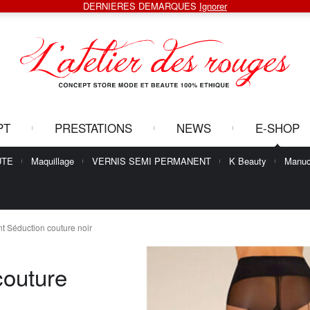
DERNIERES DEMARQUES
Ignorer
PT
PRESTATIONS
NEWS
E-SHOP
UTE
Maquillage
VERNIS SEMI PERMANENT
K Beauty
Manuc
nt Séduction couture noir
couture