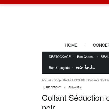
HOME
CONCE
DESTOCKAGE
Bon Cadeau
BEA
voir tout…
Bas & Lingerie
Accueil
/
Shop
/
BAS & LINGERIE
/
Collants
/ Colla
< PRÉCÉDENT
/
SUIVANT >
Collant Séduction 
noir