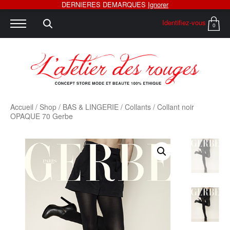
DERNIERES DEMARQUES
Ignorer
Identifiez-vous
0
Accueil
/
Shop
/
BAS & LINGERIE
/
Collants
/ Collant noir
OPAQUE 70 Gerbe