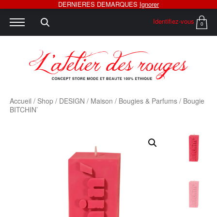
DERNIERES DEMARQUES
Ignorer
Identifiez-vous
0
Accueil
/
Shop
/
DESIGN
/
Maison
/
Bougies & Parfums
/ Bougie
BITCHIN’