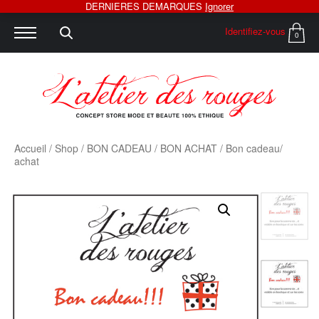
DERNIERES DEMARQUES
Ignorer
Identifiez-vous
0
Accueil
/
Shop
/
BON CADEAU
/
BON ACHAT
/ Bon cadeau/
achat